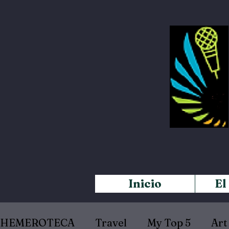
Inicio
El
HEMEROTECA
Travel
My Top 5
Art