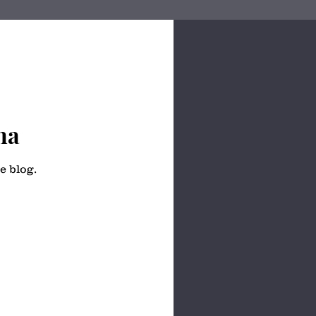
na
e blog.