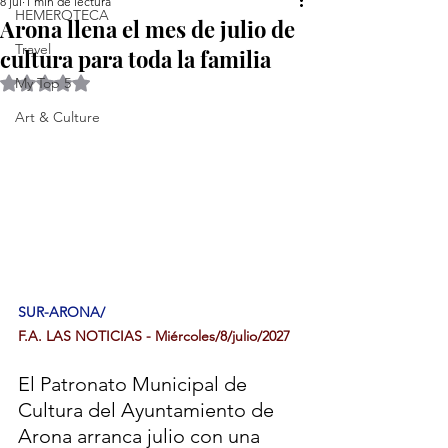
8 jul
1 min de lectura
HEMEROTECA
Arona llena el mes de julio de
Travel
cultura para toda la familia
Obtuvo NaN de 5 estrellas.
My Top 5
Art & Culture
SUR-ARONA/
F.A. LAS NOTICIAS - Miércoles/8/julio/2027
El Patronato Municipal de 
Cultura del Ayuntamiento de 
Arona arranca julio con una 