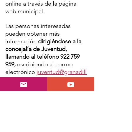
online a través de la página 
web municipal.
Las personas interesadas 
pueden obtener más 
información 
dirigiéndose a la 
concejalía de Juventud, 
llamando al teléfono 922 759 
959,
 escribiendo al correo 
electrónico 
juventud@granadill
adeabona.org
 o consultando la 
página web institucional del 
Ayuntamiento de Granadilla de 
Abona.