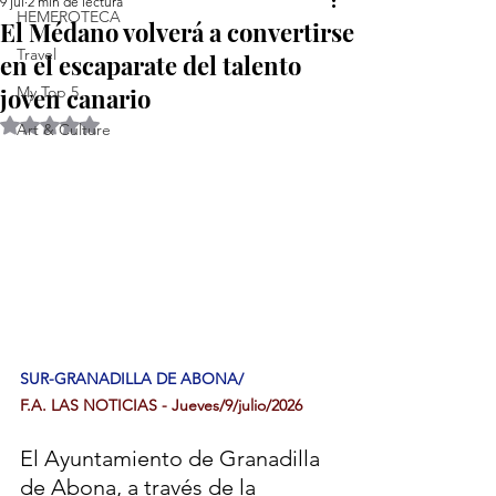
9 jul
2 min de lectura
HEMEROTECA
El Médano volverá a convertirse
Travel
en el escaparate del talento
joven canario
My Top 5
Obtuvo NaN de 5 estrellas.
Art & Culture
SUR-GRANADILLA DE ABONA/
F.A. LAS NOTICIAS - Jueves/9/julio/2026
El Ayuntamiento de Granadilla 
de Abona, a través de la 