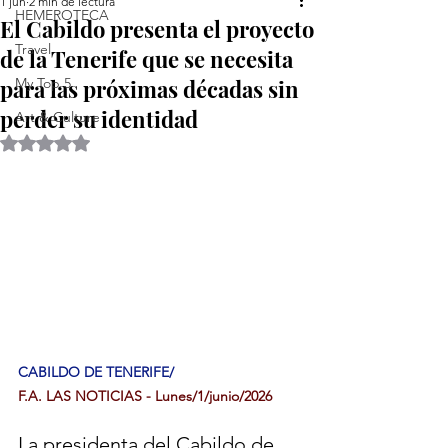
1 jun
2 min de lectura
HEMEROTECA
El Cabildo presenta el proyecto
Travel
de la Tenerife que se necesita
para las próximas décadas sin
My Top 5
perder su identidad
Art & Culture
Obtuvo NaN de 5 estrellas.
CABILDO DE TENERIFE/
F.A. LAS NOTICIAS - Lunes/1/junio/2026
La presidenta del Cabildo de 