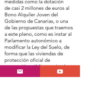
medidas como la dotación 
de casi 2 millones de euros al 
Bono Alquiler Joven del 
Gobierno de Canarias, o una 
de las propuestas que traemos 
a este pleno, como es instar al 
Parlamento autonómico a 
modificar la Ley del Suelo, de 
forma que las viviendas de 
protección oficial de 
promoción pública y privada se 
agilicen tramitándolas como 
proyectos de interés insular”, 
además de “propiciar que el 
Cabildo sea avalista de jóvenes 
que quieren acceder a 
viviendas en régimen de 