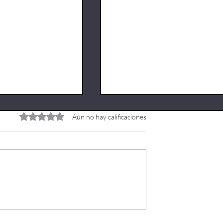
Obtuvo 0 de 5 estrellas.
Aún no hay calificaciones
cipó en la reunión
Arona estrena su primer tr
ión de
con una carrera de 10
ión Pública y
kilómetros por las