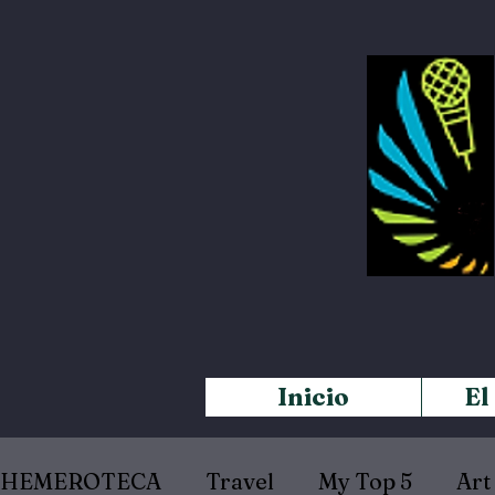
Inicio
El
HEMEROTECA
Travel
My Top 5
Art