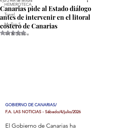
4 jul
2 min de lectura
HEMEROTECA
Canarias pide al Estado diálogo
Travel
antes de intervenir en el litoral
costero de Canarias
My Top 5
Obtuvo NaN de 5 estrellas.
Art & Culture
GOBIERNO DE CANARIAS/
F.A. LAS NOTICIAS - Sábado/4/julio/2026
El Gobierno de Canarias ha 