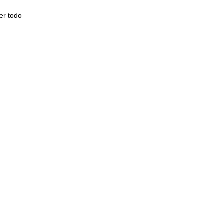
er todo
l
s