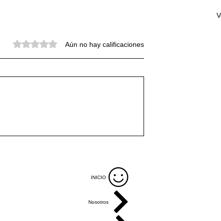
V
Obtuvo 0 de 5 estrellas.
Aún no hay calificaciones
ipó en la reunión
Arona estrena su primer trai
ión de
con una carrera de 10
ón Pública y
kilómetros por las medianía
de la FECAM
INICIO
Nosotros