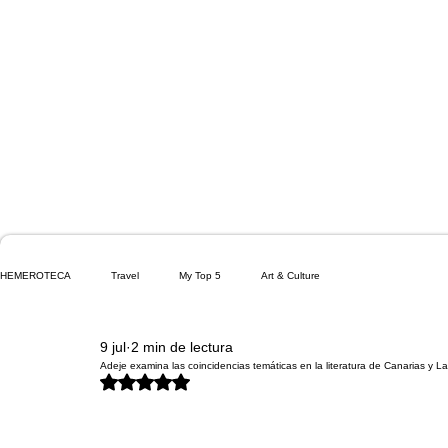
HEMEROTECA
Travel
My Top 5
Art & Culture
9 jul
2 min de lectura
Adeje examina las coincidencias temáticas en la literatura de Canarias y L
Obtuvo NaN de 5 estrellas.